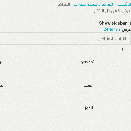
الرئيسية
»
الفواكه والخضار الطازجة
»
الفواكه
عرض ⁦9⁩ من كل النتائج
Show sidebar
عرض
9
12
18
24
الأفوكادو
الب
العنب
الف
الموز