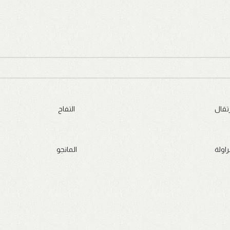
رتقال
التفاح
راولة
المانجو