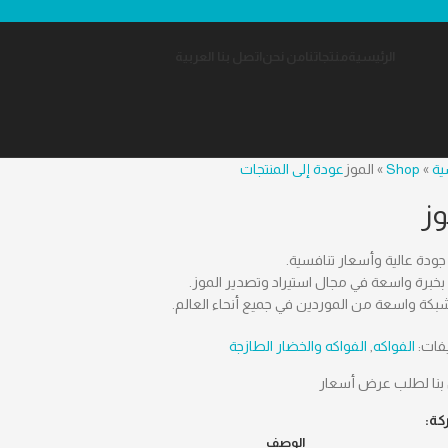
الرئيسية
منتجاتنا
من نحن
اتصل بنا
العربية
ية
»
Shop
»
الموز
عودة إلى المنتجات
وز
جودة عالية وأسعار تنافسية.
 بخبرة واسعة في مجال استيراد وتصدير الموز.
 شبكة واسعة من الموردين في جميع أنحاء العالم.
فات:
الفواكه
,
الفواكه والخضار الطازجة
بنا لطلب عرض أسعار
كة:
الوصف