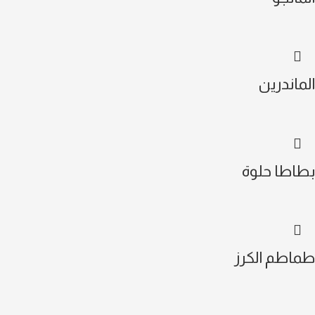
الماندرين
بطاطا حلوة
طماطم الكرز