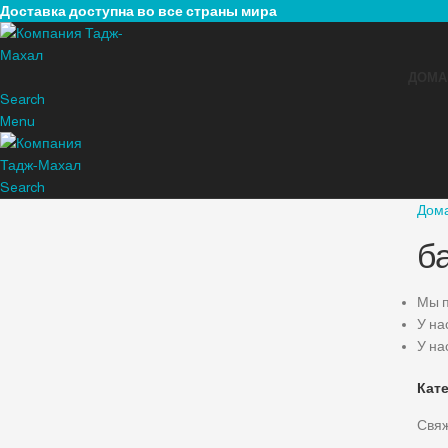
Доставка доступна во все страны мира
ДОМА
Search
Menu
Search
Дом
б
Мы п
У на
У на
Кат
Свяж