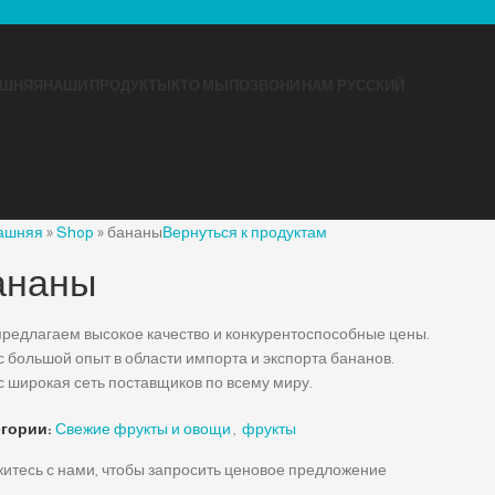
ШНЯЯ
НАШИ ПРОДУКТЫ
КТО МЫ
ПОЗВОНИ НАМ
РУССКИЙ
ашняя
»
Shop
»
бананы
Вернуться к продуктам
ананы
редлагаем высокое качество и конкурентоспособные цены.
с большой опыт в области импорта и экспорта бананов.
с широкая сеть поставщиков по всему миру.
егории:
Свежие фрукты и овощи
,
фрукты
итесь с нами, чтобы запросить ценовое предложение