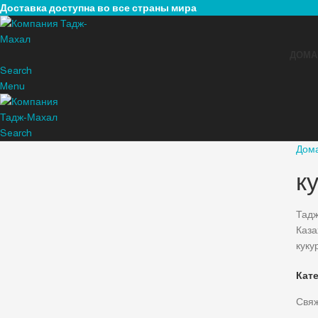
Доставка доступна во все страны мира
ДОМА
Search
Menu
Search
Дом
к
Тадж
Каза
куку
Кат
Свяж