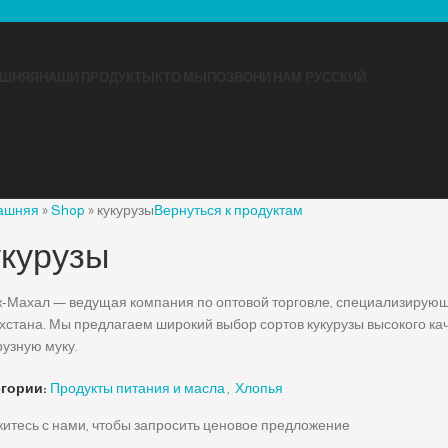
ШНЯЯ
НАШИ ПРОДУКТЫ
КТО МЫ
ПОЗВОНИ НАМ
РУССКИЙ
ашняя
»
Shop
»
кукурузы
Вернуться к продуктам
укурузы
-Махал — ведущая компания по оптовой торговле, специализирующ
хстана. Мы предлагаем широкий выбор сортов кукурузы высокого каче
рузную муку.
егории:
Продукты питания и масла
,
Хлопья
итесь с нами, чтобы запросить ценовое предложение