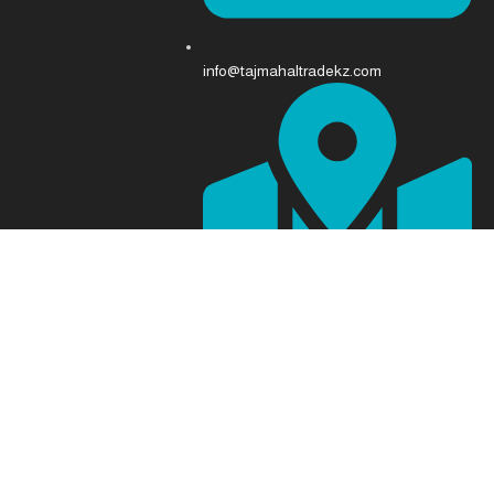
info@tajmahaltradekz.com
Abay Ave 68, Almaty 050008، كازاخستان
برمجة وتصميم [
فريق شام التقني
]