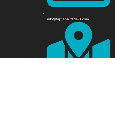
info@tajmahaltradekz.com
Abay Ave 68, Almaty 050008، كازاخستان
برمجة وتصميم [
فريق شام التقني
]