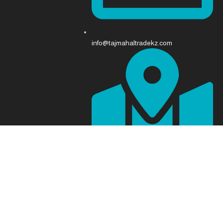
info@tajmahaltradekz.com
Abay Ave 68, Almaty 050008، كازاخستان
برمجة وتصميم [
فريق شام التقني
]