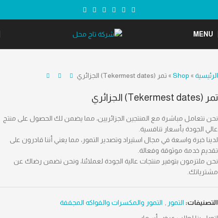
MENU
الرئيسية
»
Shop
»
تمر (Tekermest dates) الجزائري
تمر (Tekermest dates) الجزائري
نحن نتعامل مباشرة مع المنتجين الجزائريين، مما يضمن لك الحصول على منتج
عالي الجودة بأسعار تنافسية.
لدينا خبرة واسعة في مجال استيراد وتصدير التمور، مما يعني أننا قادرون على
تقديم خدمة موثوقة وفعالة.
نحن ملتزمون بتوفير منتجات عالية الجودة لعملائنا، ونحن نضمن رضاك عن
مشترياتك.
التصنيفات:
التمور
,
التمور والمكسرات والفواكه المجففة