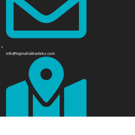
info@tajmahaltradekz.com
пр-т. Абая 68, Алматы 050008, Казахстан