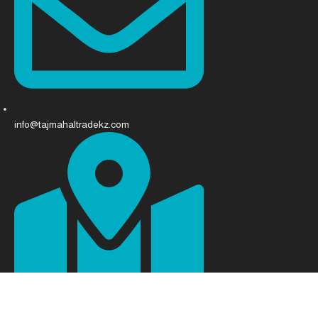
info@tajmahaltradekz.com
пр-т. Абая 68, Алматы 050008, Казахстан