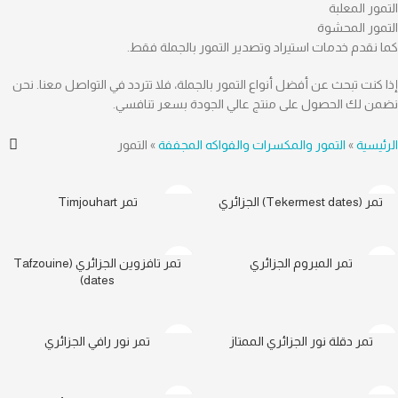
التمور المعلبة
التمور المحشوة
كما نقدم خدمات استيراد وتصدير التمور بالجملة فقط.
إذا كنت تبحث عن أفضل أنواع التمور بالجملة، فلا تتردد في التواصل معنا. نحن
نضمن لك الحصول على منتج عالي الجودة بسعر تنافسي.
الرئيسية
»
التمور والمكسرات والفواكه المجففة
»
التمور
تمر (Tekermest dates) الجزائري
تمر Timjouhart
تمر المبروم الجزائري
تمر تافزوين الجزائري (Tafzouine
dates)
تمر دقلة نور الجزائري الممتاز
تمر نور رافي الجزائري