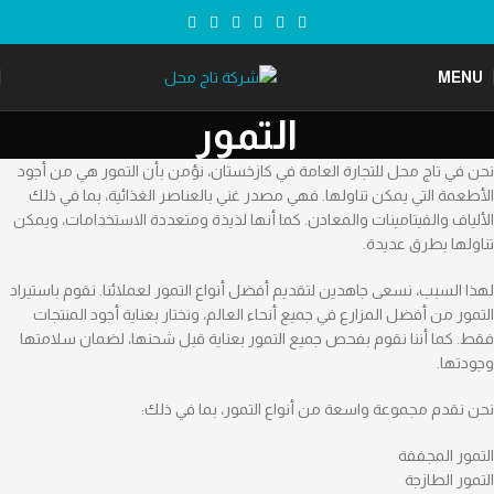
MENU
التمور
نحن في تاج محل للتجارة العامة في كازخستان، نؤمن بأن التمور هي من أجود
الأطعمة التي يمكن تناولها. فهي مصدر غني بالعناصر الغذائية، بما في ذلك
الألياف والفيتامينات والمعادن. كما أنها لذيذة ومتعددة الاستخدامات، ويمكن
تناولها بطرق عديدة.
لهذا السبب، نسعى جاهدين لتقديم أفضل أنواع التمور لعملائنا. نقوم باستيراد
التمور من أفضل المزارع في جميع أنحاء العالم، ونختار بعناية أجود المنتجات
فقط. كما أننا نقوم بفحص جميع التمور بعناية قبل شحنها، لضمان سلامتها
وجودتها.
نحن نقدم مجموعة واسعة من أنواع التمور، بما في ذلك:
التمور المجففة
التمور الطازجة